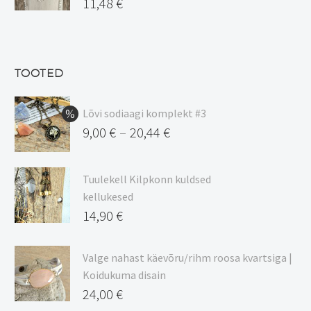
Algne
11,48
€
15,00 €.
hind
Praegune
oli:
hind
13,50 €.
on:
TOOTED
11,48 €.
Lõvi sodiaagi komplekt #3
9,00
€
20,44
€
–
Hinnavahemik:
9,00 €
Tuulekell Kilpkonn kuldsed
kuni
kellukesed
20,44 €
14,90
€
Valge nahast käevõru/rihm roosa kvartsiga |
Koidukuma disain
24,00
€