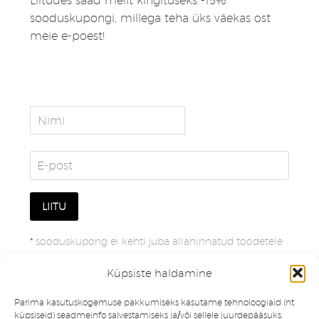
Liitudes saad meilt kingituseks -15%*
sooduskupongi, millega teha üks väekas ost
meie e-poest!
*
sooduskupong ei kehti juba allahinnatud toodetele
Küpsiste haldamine
Parima kasutuskogemuse pakkumiseks kasutame tehnoloogiaid (nt
küpsiseid) seadmeinfo salvestamiseks ja/või sellele juurdepääsuks.