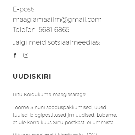
E-post:
maagiamaailm@gmail.com
Telefon: 5681 6865
Jälgi meid sotsiaalmeedias:
UUDISKIRI
Liitu Koidukuma maagiasäraga!
Toome Sinuni sooduspakkumised, uued
tuuled, blogipostitused jm uudised. Lubame,
et üle korra kuus Sinu postkasti ei ummista!