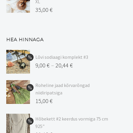
XL
35,00
€
HEA HINNAGA
Lõvi sodiaagi komplekt #3
9,00
€
20,44
€
–
Hinnavahemik:
9,00 €
Roheline jaad kõrvarõngad
kuni
niidiripatsiga
20,44 €
Algne
15,00
€
hind
Praegune
oli:
hind
Hõbekett #2 keerdus vormiga 75 cm
925"
17,00 €.
on: