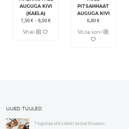
AUGUGA KIVI
PITSAHHAAT
(KAELA)
AUGUGA KIVI
7,50
€
8,50
€
6,80
€
Hinnavahemik:
Algne
Praegune
–
7,50 €
hind
hind
Sellel
Vali
Lisa korvi
kuni
oli:
on:
tootel
8,50 €
8,50 €.
6,80 €.
on
mitu
varianti.
Valikuid
saab
teha
tootelehel.
UUED TUULED
Tingshad ehk tiibeti kellad Draakon