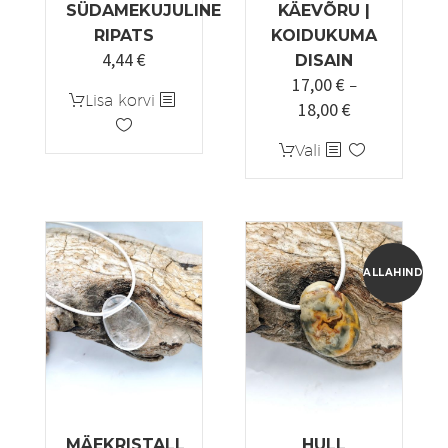
SÜDAMEKUJULINE
KÄEVÕRU |
RIPATS
KOIDUKUMA
4,44
€
Algne
Praegune
DISAIN
17,00
€
hind
hind
–
Lisa korvi
18,00
€
oli:
on:
Hinnavahemi
5,55 €.
4,44 €.
17,00 €
Sellel
Vali
kuni
tootel
18,00 €
on
mitu
varianti.
Valikuid
ALLAHINDLUS
saab
teha
tootelehel.
MÄEKRISTALL
HULL