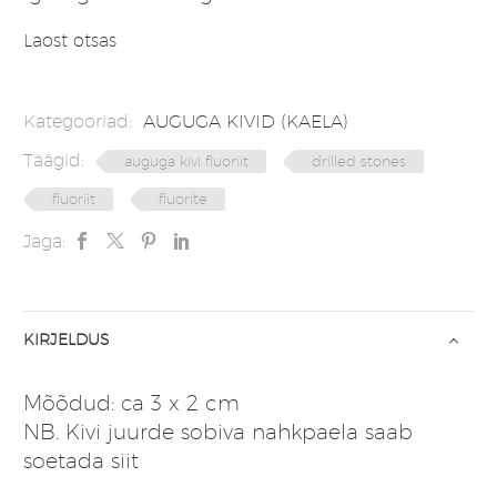
Laost otsas
Kategooriad:
AUGUGA KIVID (KAELA)
Täägid:
auguga kivi fluoriit
drilled stones
fluoriit
fluorite
Jaga:
KIRJELDUS
Mõõdud: ca 3 x 2 cm
NB. Kivi juurde sobiva nahkpaela saab
soetada
siit