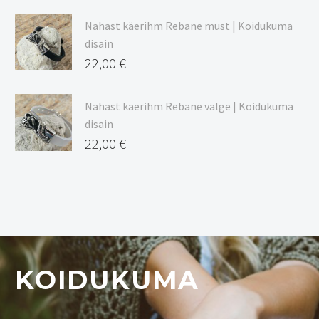
Nahast käerihm Rebane must | Koidukuma
disain
22,00
€
Nahast käerihm Rebane valge | Koidukuma
disain
22,00
€
KOIDUKUMA