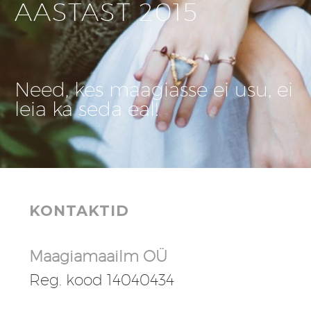
AASTAST 2015
Need, kes maagiasse ei usu, ei
leia ka seda eal!
KONTAKTID
Maagiamaailm OÜ
Reg. kood 14040434