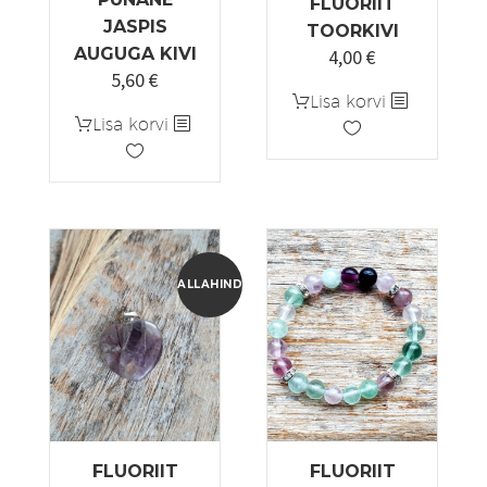
FLUORIIT
JASPIS
TOORKIVI
AUGUGA KIVI
4,00
€
5,60
€
Algne
Praegune
Lisa korvi
hind
hind
Lisa korvi
oli:
on:
7,00 €.
5,60 €.
ALLAHINDLUS!
FLUORIIT
FLUORIIT