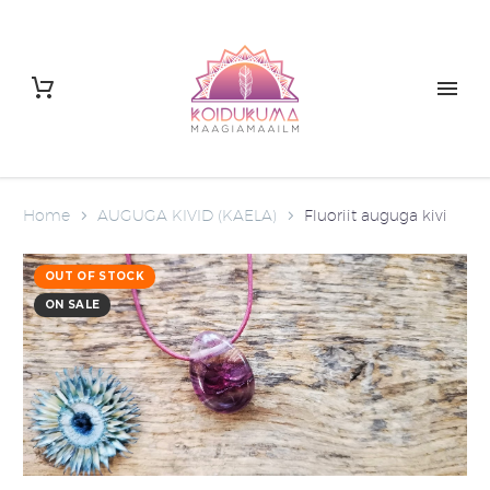
Home
AUGUGA KIVID (KAELA)
Fluoriit auguga kivi
OUT OF STOCK
ON SALE