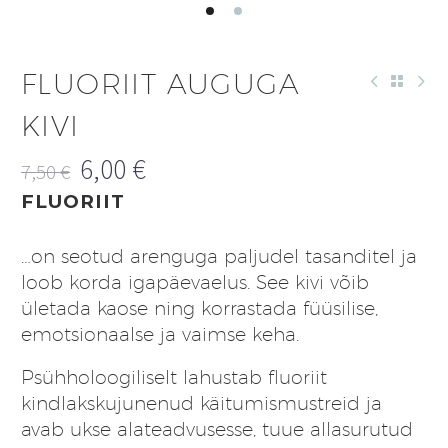
FLUORIIT AUGUGA
KIVI
6,00
€
7,50
€
Algne
Praegune
FLUORIIT
hind
hind
oli:
on:
…on seotud arenguga paljudel tasanditel ja
7,50 €.
6,00 €.
loob korda igapäevaelus. See kivi võib
ületada kaose ning korrastada füüsilise,
emotsionaalse ja vaimse keha.
Psühholoogiliselt lahustab fluoriit
kindlakskujunenud käitumismustreid ja
avab ukse alateadvusesse, tuue allasurutud