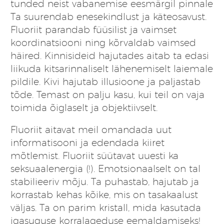
tunded neist vabanemise eesmärgil pinnale
Ta suurendab enesekindlust ja käteosavust.
Fluoriit parandab füüsilist ja vaimset
koordinatsiooni ning kõrvaldab vaimsed
häired. Kinnisideid hajutades aitab ta edasi
liikuda kitsarinnaliselt lähenemiselt laiemale
pildile. Kivi hajutab illusioone ja paljastab
tõde. Temast on palju kasu, kui teil on vaja
toimida õiglaselt ja objektiivselt.
Fluoriit aitavat meil omandada uut
informatisooni ja edendada kiiret
mõtlemist. Fluoriit süütavat uuesti ka
seksuaalenergia (!). Emotsionaalselt on tal
stabilieeriv mõju. Ta puhastab, hajutab ja
korrastab kehas kõike, mis on tasakaalust
väljas. Ta on parim kristall, mida kasutada
igasuguse korralageduse eemaldamiseks!