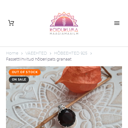
Home
VÄEEHTED
HÕBEEHTED 925
Fassettlihvitud hõberipats granaat
OUT OF STOCK
ON SALE