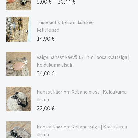
9,00
€
20,44
€
–
Hinnavahemik:
9,00 €
Tuulekell Kilpkonn kuldsed
kuni
kellukesed
20,44 €
14,90
€
Valge nahast käevõru/rihm roosa kvartsiga |
Koidukuma disain
24,00
€
Nahast käerihm Rebane must | Koidukuma
disain
22,00
€
Nahast käerihm Rebane valge | Koidukuma
disain