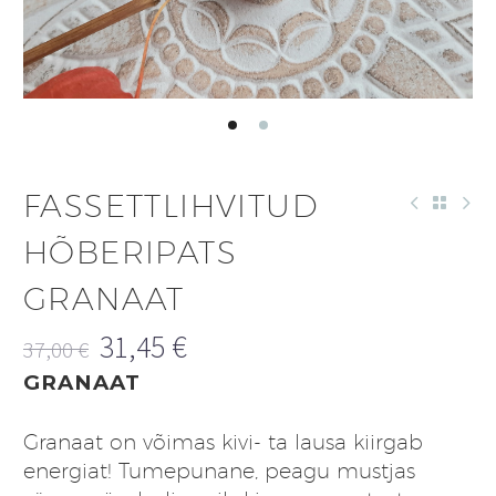
FASSETTLIHVITUD
HÕBERIPATS
GRANAAT
31,45
€
37,00
€
Algne
Praegune
GRANAAT
hind
hind
oli:
on:
Granaat on võimas kivi- ta lausa kiirgab
37,00 €.
31,45 €.
energiat! Tumepunane, peagu mustjas