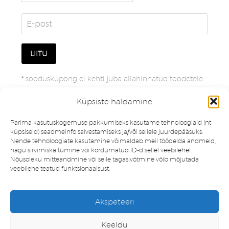
*
sooduskupong ei kehti juba allahinnatud toodetele
Küpsiste haldamine
Parima kasutuskogemuse pakkumiseks kasutame tehnoloogiaid (nt
küpsiseid) seadmeinfo salvestamiseks ja/või sellele juurdepääsuks.
Nende tehnoloogiate kasutamine võimaldab meil töödelda andmeid,
nagu sirvimiskäitumine või kordumatud ID-d sellel veebilehel.
Nõusoleku mitteandmine või selle tagasivõtmine võib mõjutada
veebilehe teatud funktsionaalsust.
Müügitingimused
Privaatsuspoliitika
Akspeteeri
Minu konto
Soovinimekiri
Keeldu