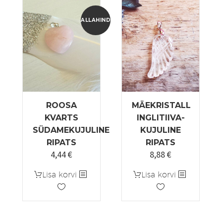
ALLAHINDLUS!
ROOSA
MÄEKRISTALL
KVARTS
INGLITIIVA-
SÜDAMEKUJULINE
KUJULINE
RIPATS
RIPATS
4,44
€
8,88
€
Algne
Praegune
hind
hind
Lisa korvi
Lisa korvi
oli:
on:
5,55 €.
4,44 €.