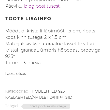
Päeviku
blogipostitusest.
TOOTE LISAINFO
Mõõdud: kristalli läbimõõt 1,5 cm, ripats
koos kinnitusega 2 x 1,5 cm
Materjal: kiviks naturaalne fassettlihvitud
kristall granaat, ümbris hõbedast prooviga
925″
Tarne: 1-3 päeva.
Laost otsas
Kategooriad:
HÕBEEHTED 925
,
KAELAEHTED/AMULETID/RIPATSID
Täägid:
Ehted poolvääriskividega