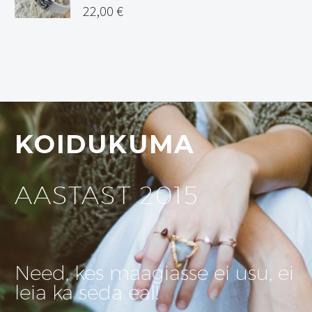
22,00
€
KOIDUKUMA
AASTAST 2015
Need, kes maagiasse ei usu, ei
leia ka seda eal!