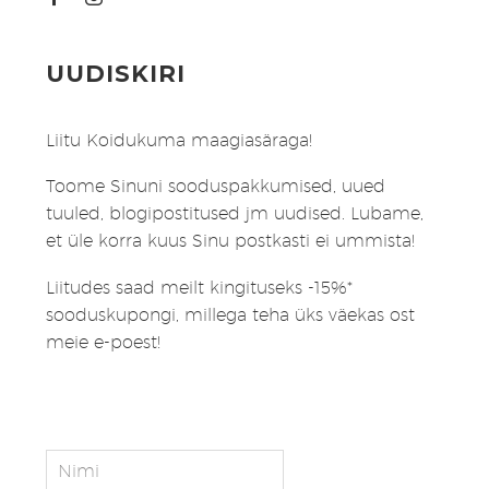
UUDISKIRI
Liitu Koidukuma maagiasäraga!
Toome Sinuni sooduspakkumised, uued
tuuled, blogipostitused jm uudised. Lubame,
et üle korra kuus Sinu postkasti ei ummista!
Liitudes saad meilt kingituseks -15%*
sooduskupongi, millega teha üks väekas ost
meie e-poest!