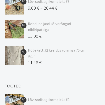
Lõvi sodiaagi komplekt #3
9,00
€
20,44
€
–
Hinnavahemik:
9,00 €
Roheline jaad kõrvarõngad
kuni
niidiripatsiga
20,44 €
Algne
15,00
€
hind
Praegune
oli:
hind
Hõbekett #2 keerdus vormiga 75 cm
925"
17,00 €.
on:
Algne
11,48
€
15,00 €.
hind
Praegune
oli:
hind
13,50 €.
on:
TOOTED
11,48 €.
Lõvi sodiaagi komplekt #3