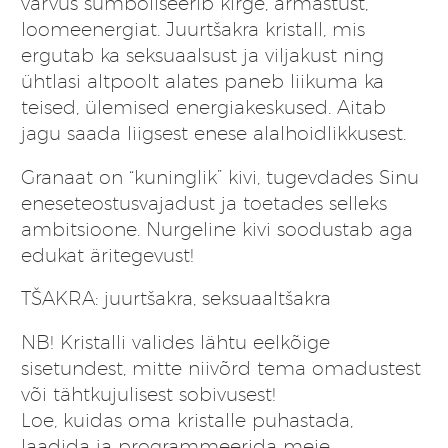
värvus sümboliseerib kirge, armastust,
loomeenergiat. Juurtšakra kristall, mis
ergutab ka seksuaalsust ja viljakust ning
ühtlasi altpoolt alates paneb liikuma ka
teised, ülemised energiakeskused. Aitab
jagu saada liigsest enese alalhoidlikkusest.
Granaat on “kuninglik” kivi, tugevdades Sinu
eneseteostusvajadust ja toetades selleks
ambitsioone. Nurgeline kivi soodustab aga
edukat äritegevust!
TŠAKRA: juurtšakra, seksuaaltšakra
NB! Kristalli valides lähtu eelkõige
sisetundest, mitte niivõrd tema omadustest
või tähtkujulisest sobivusest!
Loe, kuidas oma kristalle puhastada,
laadida ja programmeerida meie