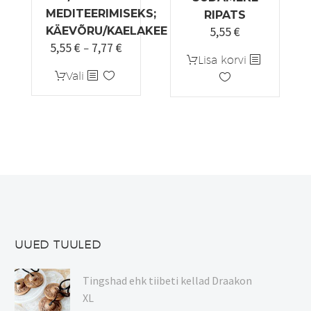
MEDITEERIMISEKS;
RIPATS
5,55
€
KÄEVÕRU/KAELAKEE
5,55
€
7,77
€
Hinnavahemik:
–
Lisa korvi
5,55 €
Sellel
Vali
kuni
tootel
7,77 €
on
mitu
varianti.
Valikuid
saab
teha
tootelehel.
UUED TUULED
Tingshad ehk tiibeti kellad Draakon
XL