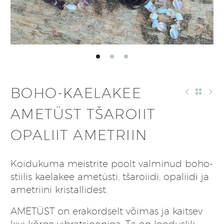
BOHO-KAELAKEE
AMETÜST TŠAROIIT
OPALIIT AMETRIIN
Koidukuma meistrite poolt valminud boho-
stiilis kaelakee ametüsti, tšaroiidi, opaliidi ja
ametriini kristallidest.
AMETÜST
on erakordselt võimas ja kaitsev