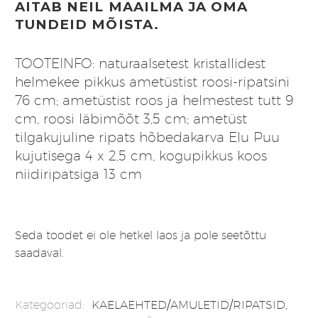
AITAB NEIL MAAILMA JA OMA
TUNDEID MÕISTA.
TOOTEINFO: naturaalsetest kristallidest
helmekee pikkus ametüstist roosi-ripatsini
76 cm; ametüstist roos ja helmestest tutt 9
cm, roosi läbimõõt 3,5 cm; ametüst
tilgakujuline ripats hõbedakarva Elu Puu
kujutisega 4 x 2,5 cm, kogupikkus koos
niidiripatsiga 13 cm
Seda toodet ei ole hetkel laos ja pole seetõttu
saadaval.
Kategooriad:
KAELAEHTED/AMULETID/RIPATSID
,