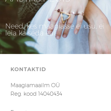
Need, kes maagiasse ei usu, ei
leia ka seda eal!
KONTAKTID
Maagiamaailm OÜ
Reg. kood 14040434