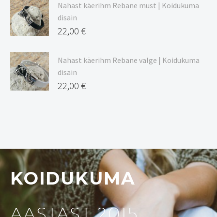
Nahast käerihm Rebane must | Koidukuma
disain
22,00
€
Nahast käerihm Rebane valge | Koidukuma
disain
22,00
€
KOIDUKUMA
AASTAST 2015