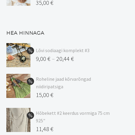
35,00
€
HEA HINNAGA
Lõvi sodiaagi komplekt #3
9,00
€
20,44
€
–
Hinnavahemik:
9,00 €
Roheline jaad kõrvarõngad
kuni
niidiripatsiga
20,44 €
Algne
15,00
€
hind
Praegune
oli:
hind
Hõbekett #2 keerdus vormiga 75 cm
925"
17,00 €.
on:
Algne
11,48
€
15,00 €.