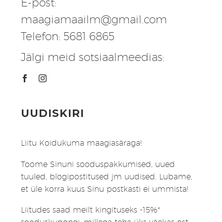
E-post:
maagiamaailm@gmail.com
Telefon: 5681 6865
Jälgi meid sotsiaalmeedias:
UUDISKIRI
Liitu Koidukuma maagiasäraga!
Toome Sinuni sooduspakkumised, uued
tuuled, blogipostitused jm uudised. Lubame,
et üle korra kuus Sinu postkasti ei ummista!
Liitudes saad meilt kingituseks -15%*