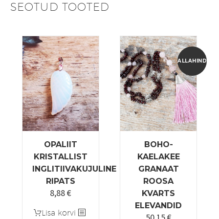
SEOTUD TOOTED
ALLAHINDLUS
OPALIIT
BOHO-
KRISTALLIST
KAELAKEE
INGLITIIVAKUJULINE
GRANAAT
RIPATS
ROOSA
8,88
€
KVARTS
ELEVANDID
Lisa korvi
50,15
€
Algne
Praegune