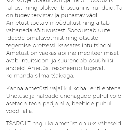
kivi kõrge vibratsiooniga. Ta on looduslik
rahusti ning blokeerib psüühilisi ründeid. Tal
on tugev tervistav ja puhastav vägi.
Ametüst toetab mõõdukust ning aitab
vabaneda sõltuvustest. Soodustab uute
ideede omaksvõtmist ning otsuste
tegemise protsessi, kaasates intuitsiooni.
Ametüst on väekas abiline mediteerimisel,
avab intuitsiooni ja suurendab psüühilisi
andeid.
Ametüst resoneerub tugevalt
kolmanda silma tšakraga.
Kanna ametüsti vajalikul kohal, eriti ehtena.
Unetuse ja halbade unenägude puhul võib
asetada teda padja alla, beebide puhul
voodi alla.
TŠAROIIT nagu ka ametüst on üks väheseid