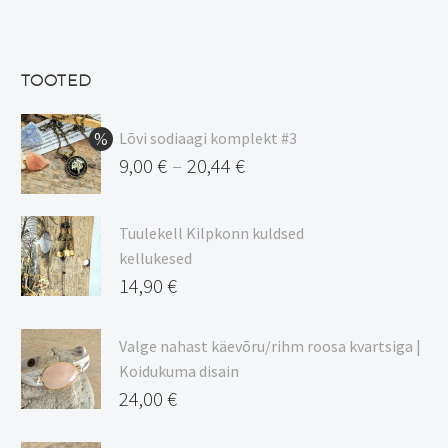
hind
Praegune
oli:
hind
13,50 €.
on:
TOOTED
11,48 €.
Lõvi sodiaagi komplekt #3
9,00
€
20,44
€
–
Hinnavahemik:
9,00 €
Tuulekell Kilpkonn kuldsed
kuni
kellukesed
20,44 €
14,90
€
Valge nahast käevõru/rihm roosa kvartsiga |
Koidukuma disain
24,00
€