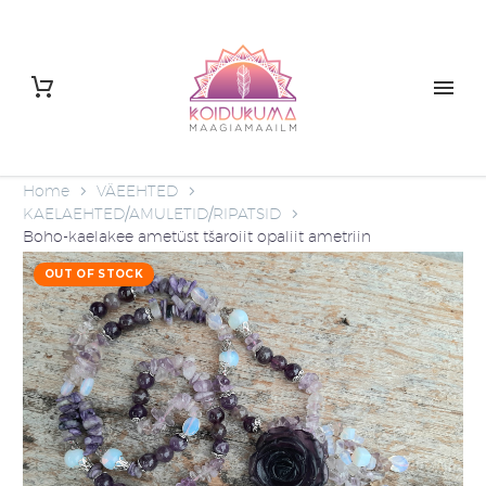
Home
VÄEEHTED
KAELAEHTED/AMULETID/RIPATSID
Boho-kaelakee ametüst tšaroiit opaliit ametriin
OUT OF STOCK