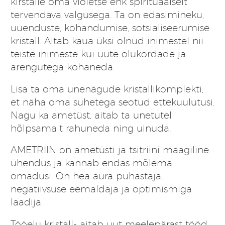
kirstalle oma violetse ehk spirituaalselt
tervendava valgusega. Ta on edasimineku,
uuenduste, kohandumise, sotsialiseerumise
kristall. Aitab kaua üksi olnud inimestel nii
teiste inimeste kui uute olukordade ja
arengutega kohaneda.
Lisa ta oma unenägude kristallikomplekti,
et näha oma suhetega seotud ettekuulutusi.
Nagu ka ametüst, aitab ta unetutel
hõlpsamalt rahuneda ning uinuda.
AMETRIIN on ametüsti ja tsitriini maagiline
ühendus ja kannab endas mõlema
omadusi. On hea aura puhastaja,
negatiivsuse eemaldaja ja optimismiga
laadija.
Tööelu kristall- aitab uut meelepärast tööd