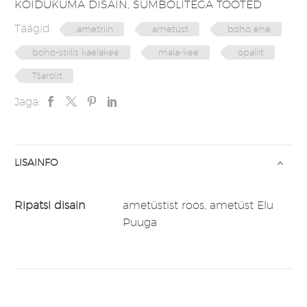
KOIDUKUMA DISAIN
,
SÜMBOLITEGA TOOTED
Täägid:
ametriin
ametüst
boho ehe
boho-stiilis kaelakee
mala-kee
opaliit
Tšaroiit
Jaga:
LISAINFO
Ripatsi disain
ametüstist roos, ametüst Elu
Puuga