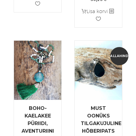
hind
hind
Lisa korvi
oli:
on:
59,00 €.
50,15 €.
ALLAHINDLUS
BOHO-
MUST
KAELAKEE
OONÜKS
PÜRIIDI,
TILGAKUJULINE
AVENTURIINI
HÕBERIPATS