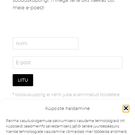
sooduskupongi, millega teha üks väekas ost
meie e-poest!
*
sooduskupong ei kehti juba allahinnatud toodetele
Küpsiste haldamine
Parima kasutuskogemuse pakkumiseks kasutame tehnoloogiaid (nt
küpsiseid) seadmeinfo salvestamiseks ja/või sellele juurdepääsuks.
Nende tehnoloogiate kasutamine võimaldab meil töödelda andmeid,