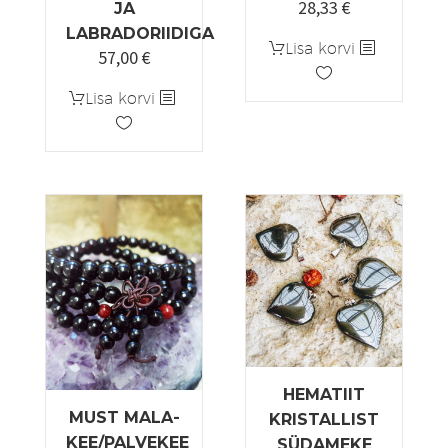
28,33
€
Algne
Praegune
JA
hind
hind
LABRADORIIDIGA
Lisa korvi
57,00
€
oli:
on:
33,33 €.
28,33 €.
Lisa korvi
HEMATIIT
MUST MALA-
KRISTALLIST
KEE/PALVEKEE
SÜDAMEKE