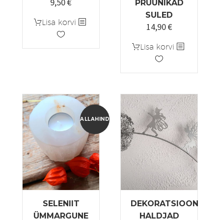
9,50
€
Algne
Praegune
PRUUNIKAD
hind
hind
SULED
Lisa korvi
14,90
€
oli:
on:
15,90 €.
9,50 €.
Lisa korvi
ALLAHINDLUS!
SELENIIT
DEKORATSIOON
ÜMMARGUNE
HALDJAD