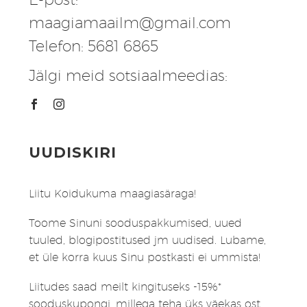
maagiamaailm@gmail.com
Telefon: 5681 6865
Jälgi meid sotsiaalmeedias:
UUDISKIRI
Liitu Koidukuma maagiasäraga!
Toome Sinuni sooduspakkumised, uued
tuuled, blogipostitused jm uudised. Lubame,
et üle korra kuus Sinu postkasti ei ummista!
Liitudes saad meilt kingituseks -15%*
sooduskupongi, millega teha üks väekas ost