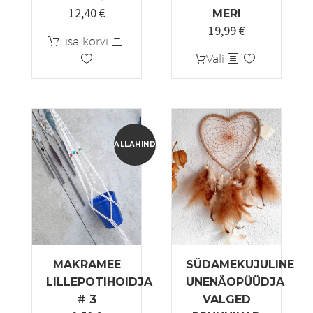
12,40
€
Algne
Praegune
MERI
19,99
€
hind
hind
Lisa korvi
oli:
on:
Sellel
Vali
15,50 €.
12,40 €.
tootel
on
mitu
varianti.
Valikuid
ALLAHINDLUS!
saab
teha
tootelehel.
MAKRAMEE
SÜDAMEKUJULINE
LILLEPOTIHOIDJA
UNENÄOPÜÜDJA
# 3
VALGED