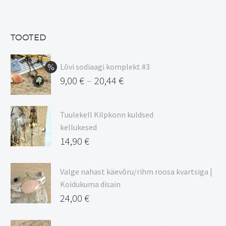
hind
Praegune
oli:
hind
13,50 €.
on:
TOOTED
11,48 €.
Lõvi sodiaagi komplekt #3
9,00
€
20,44
€
–
Hinnavahemik:
9,00 €
Tuulekell Kilpkonn kuldsed
kuni
kellukesed
20,44 €
14,90
€
Valge nahast käevõru/rihm roosa kvartsiga |
Koidukuma disain
24,00
€