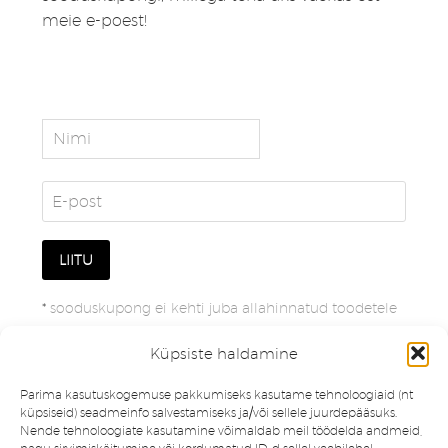
meie e-poest!
*
sooduskupong ei kehti juba allahinnatud toodetele
Küpsiste haldamine
Parima kasutuskogemuse pakkumiseks kasutame tehnoloogiaid (nt
küpsiseid) seadmeinfo salvestamiseks ja/või sellele juurdepääsuks.
Nende tehnoloogiate kasutamine võimaldab meil töödelda andmeid,