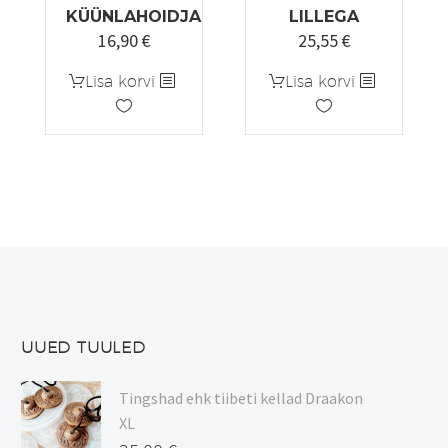
KÜÜNLAHOIDJA
LILLEGA
16,90
€
25,55
€
Algne
Praegune
hind
hind
Lisa korvi
Lisa korvi
oli:
on:
19,90 €.
16,90 €.
UUED TUULED
Tingshad ehk tiibeti kellad Draakon
XL