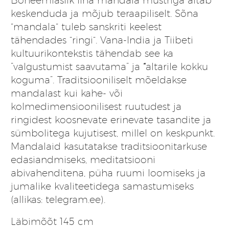
keskenduda ja mõjub teraapiliselt. Sõna
“mandala“ tuleb sanskriti keelest
tähendades “ringi“. Vana-India ja Tiibeti
kultuurikontekstis tähendab see ka
”valgustumist saavutama” ja
“
altarile kokku
koguma”. Traditsiooniliselt mõeldakse
mandalast kui kahe- või
kolmedimensioonilisest ruutudest ja
ringidest koosnevate erinevate tasandite ja
sümbolitega kujutisest, millel on keskpunkt.
Mandalaid kasutatakse traditsioonitarkuse
edasiandmiseks, meditatsiooni
abivahenditena, püha ruumi loomiseks ja
jumalike kvaliteetidega samastumiseks
(allikas: telegram.ee).
Läbimõõt 145 cm