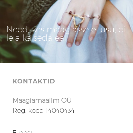
Need, kes maagiasse ei usu, ei
leia ka seda eal!
KONTAKTID
Maagiamaailm OÜ
Reg. kood 14040434
E-post: