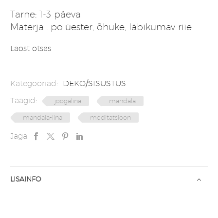
Tarne: 1-3 päeva
Materjal: polüester, õhuke, läbikumav riie
Laost otsas
Kategooriad:
DEKO/SISUSTUS
Täägid:
joogalina
mandala
mandala-lina
meditatsioon
Jaga:
LISAINFO