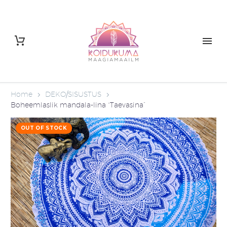
Home
DEKO/SISUSTUS
Boheemlaslik mandala-lina “Taevasina”
OUT OF STOCK