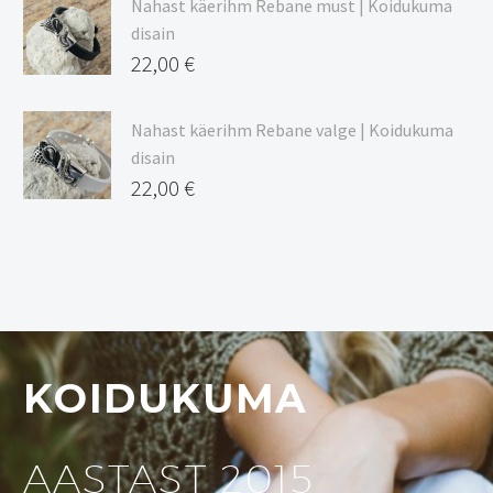
Nahast käerihm Rebane must | Koidukuma
disain
22,00
€
Nahast käerihm Rebane valge | Koidukuma
disain
22,00
€
KOIDUKUMA
AASTAST 2015