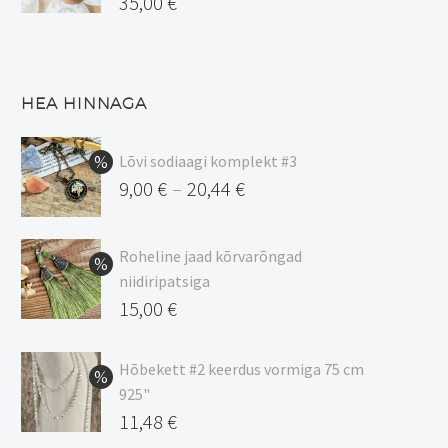
35,00
€
HEA HINNAGA
Lõvi sodiaagi komplekt #3
9,00
€
20,44
€
–
Hinnavahemik:
9,00 €
Roheline jaad kõrvarõngad
kuni
niidiripatsiga
20,44 €
Algne
15,00
€
hind
Praegune
oli:
hind
Hõbekett #2 keerdus vormiga 75 cm
925"
17,00 €.
on:
Algne
11,48
€
15,00 €.