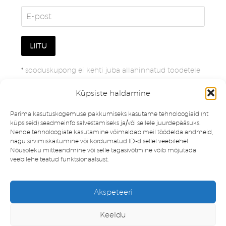
*
sooduskupong ei kehti juba allahinnatud toodetele
Küpsiste haldamine
Parima kasutuskogemuse pakkumiseks kasutame tehnoloogiaid (nt
küpsiseid) seadmeinfo salvestamiseks ja/või sellele juurdepääsuks.
Nende tehnoloogiate kasutamine võimaldab meil töödelda andmeid,
nagu sirvimiskäitumine või kordumatud ID-d sellel veebilehel.
Nõusoleku mitteandmine või selle tagasivõtmine võib mõjutada
veebilehe teatud funktsionaalsust.
Müügitingimused
Privaatsuspoliitika
Akspeteeri
Minu konto
Soovinimekiri
Keeldu