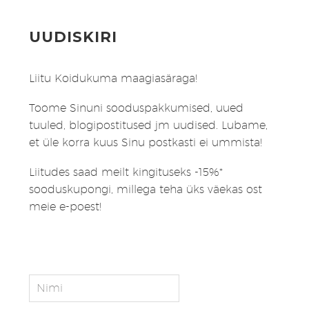
UUDISKIRI
Liitu Koidukuma maagiasäraga!
Toome Sinuni sooduspakkumised, uued
tuuled, blogipostitused jm uudised. Lubame,
et üle korra kuus Sinu postkasti ei ummista!
Liitudes saad meilt kingituseks -15%*
sooduskupongi, millega teha üks väekas ost
meie e-poest!