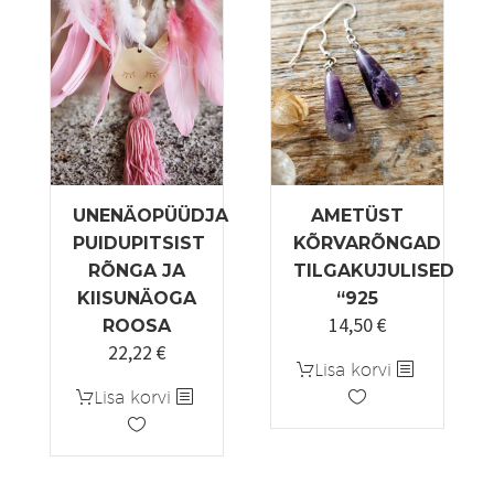
Valikuid
saab
teha
tootelehel.
UNENÄOPÜÜDJA
AMETÜST
PUIDUPITSIST
KÕRVARÕNGAD
RÕNGA JA
TILGAKUJULISED
KIISUNÄOGA
“925
14,50
€
ROOSA
22,22
€
Lisa korvi
Lisa korvi