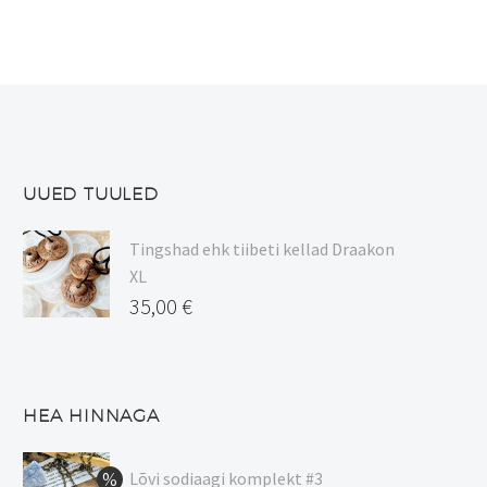
UUED TUULED
Tingshad ehk tiibeti kellad Draakon
XL
35,00
€
HEA HINNAGA
Lõvi sodiaagi komplekt #3