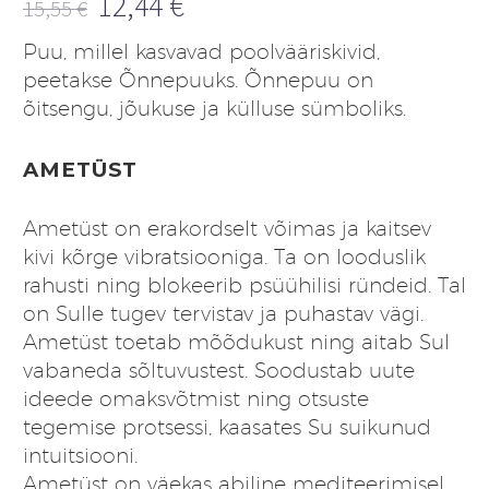
12,44
€
15,55
€
Algne
Praegune
Puu, millel kasvavad poolvääriskivid,
hind
hind
peetakse Õnnepuuks. Õnnepuu on
oli:
on:
õitsengu, jõukuse ja külluse sümboliks.
15,55 €.
12,44 €.
AMETÜST
Ametüst on erakordselt võimas ja kaitsev
kivi kõrge vibratsiooniga. Ta on looduslik
rahusti ning blokeerib psüühilisi ründeid. Tal
on Sulle tugev tervistav ja puhastav vägi.
Ametüst toetab mõõdukust ning aitab Sul
vabaneda sõltuvustest. Soodustab uute
ideede omaksvõtmist ning otsuste
tegemise protsessi, kaasates Su suikunud
intuitsiooni.
Ametüst on väekas abiline mediteerimisel,