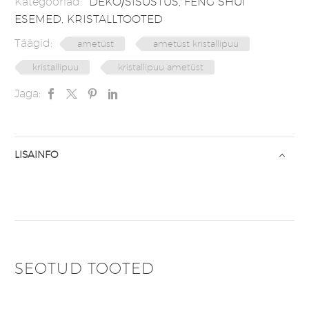
Kategooriad:
DEKO/SISUSTUS
,
FENG SHUI
ESEMED
,
KRISTALLTOOTED
Täägid:
ametüst
ametüst kristallipuu
kristallipuu
kristallipuu ametüst
Jaga:
LISAINFO
SEOTUD TOOTED