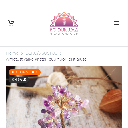
Home
DEKO/SISUSTUS
Ametüst väike kristallipuu fluoriidist alusel
OUT OF STOCK
ON SALE