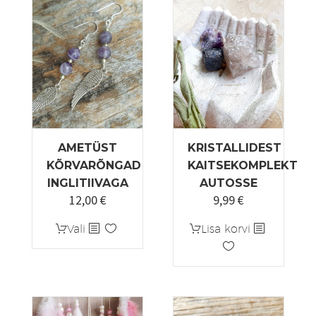
saab
varianti.
teha
Valikuid
tootelehel.
saab
teha
tootelehel.
AMETÜST
KRISTALLIDEST
KÕRVARÕNGAD
KAITSEKOMPLEKT
INGLITIIVAGA
AUTOSSE
12,00
€
9,99
€
Sellel
Vali
Lisa korvi
tootel
on
mitu
varianti.