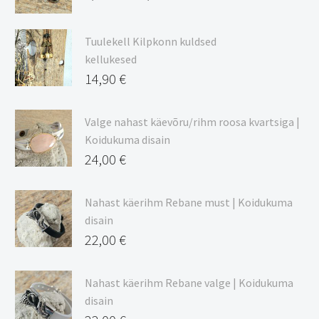
Hinnavahemik:
9,00 €
Tuulekell Kilpkonn kuldsed
kuni
kellukesed
20,44 €
14,90
€
Valge nahast käevõru/rihm roosa kvartsiga |
Koidukuma disain
24,00
€
Nahast käerihm Rebane must | Koidukuma
disain
22,00
€
Nahast käerihm Rebane valge | Koidukuma
disain