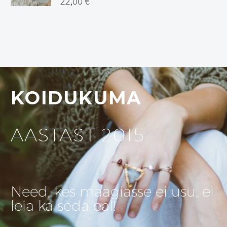
22,00
€
KOIDUKUMA
AASTAST 2015
Need, kes maagiasse ei usu, ei
leia ka seda eal!