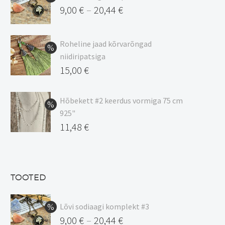
9,00
€
20,44
€
–
Hinnavahemik:
9,00 €
Roheline jaad kõrvarõngad
kuni
niidiripatsiga
20,44 €
Algne
15,00
€
hind
Praegune
oli:
hind
Hõbekett #2 keerdus vormiga 75 cm
925"
17,00 €.
on:
Algne
11,48
€
15,00 €.
hind
Praegune
oli:
hind
13,50 €.
on:
TOOTED
11,48 €.
Lõvi sodiaagi komplekt #3
9,00
€
20,44
€
–