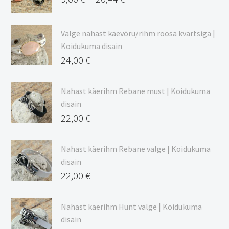
Hinnavahemik:
9,00 €
Valge nahast käevõru/rihm roosa kvartsiga |
kuni
Koidukuma disain
20,44 €
24,00
€
Nahast käerihm Rebane must | Koidukuma
disain
22,00
€
Nahast käerihm Rebane valge | Koidukuma
disain
22,00
€
Nahast käerihm Hunt valge | Koidukuma
disain