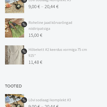
9,00
€
20,44
€
–
Hinnavahemik:
9,00 €
Roheline jaad kõrvarõngad
kuni
niidiripatsiga
20,44 €
Algne
15,00
€
hind
Praegune
oli:
hind
Hõbekett #2 keerdus vormiga 75 cm
925"
17,00 €.
on:
Algne
11,48
€
15,00 €.
hind
Praegune
oli:
hind
13,50 €.
on:
TOOTED
11,48 €.
Lõvi sodiaagi komplekt #3
9,00
€
20,44
€
–