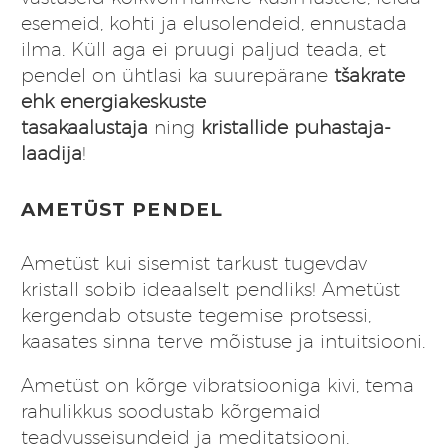
esemeid, kohti ja elusolendeid, ennustada
ilma. Küll aga ei pruugi paljud teada, et
pendel on ühtlasi ka suurepärane
tšakrate
ehk energiakeskuste
tasakaalustaja
ning
kristallide puhastaja-
laadija
!
AMETÜST PENDEL
Ametüst kui sisemist tarkust tugevdav
kristall sobib ideaalselt pendliks! Ametüst
kergendab otsuste tegemise protsessi,
kaasates sinna terve mõistuse ja intuitsiooni.
Ametüst on kõrge vibratsiooniga kivi, tema
rahulikkus soodustab kõrgemaid
teadvusseisundeid ja meditatsiooni.