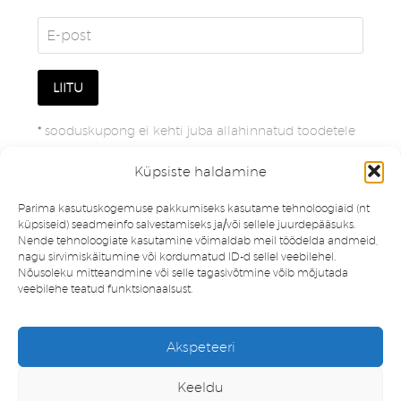
*
sooduskupong ei kehti juba allahinnatud toodetele
Küpsiste haldamine
Parima kasutuskogemuse pakkumiseks kasutame tehnoloogiaid (nt
küpsiseid) seadmeinfo salvestamiseks ja/või sellele juurdepääsuks.
Nende tehnoloogiate kasutamine võimaldab meil töödelda andmeid,
nagu sirvimiskäitumine või kordumatud ID-d sellel veebilehel.
Nõusoleku mitteandmine või selle tagasivõtmine võib mõjutada
veebilehe teatud funktsionaalsust.
Müügitingimused
Privaatsuspoliitika
Akspeteeri
Minu konto
Soovinimekiri
Keeldu