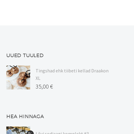
UUED TUULED
Tingshad ehk tiibeti kellad Draakon
XL
35,00
€
HEA HINNAGA
Lõvi sodiaagi komplekt #3