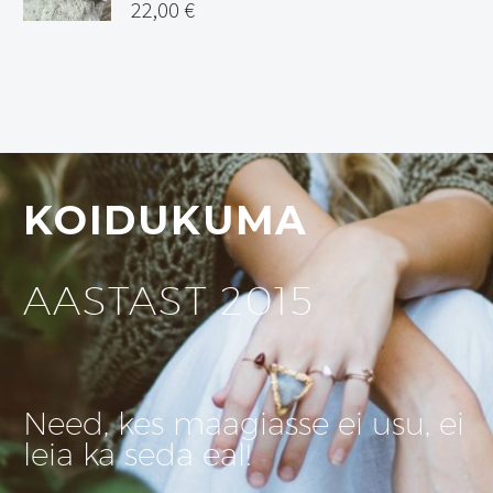
22,00
€
KOIDUKUMA
AASTAST 2015
Need, kes maagiasse ei usu, ei
leia ka seda eal!