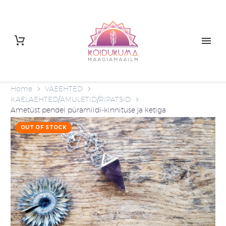
Home
VÄEEHTED
KAELAEHTED/AMULETID/RIPATSID
Ametüst pendel püramiidi-kinnituse ja ketiga
OUT OF STOCK