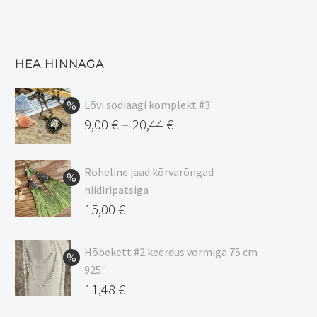
HEA HINNAGA
Lõvi sodiaagi komplekt #3
9,00
€
20,44
€
–
Hinnavahemik:
9,00 €
Roheline jaad kõrvarõngad
kuni
niidiripatsiga
20,44 €
Algne
15,00
€
hind
Praegune
oli:
hind
Hõbekett #2 keerdus vormiga 75 cm
925"
17,00 €.
on:
Algne
11,48
€
15,00 €.
hind
Praegune