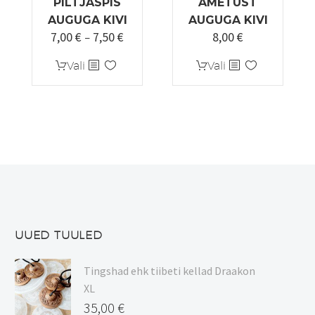
PILTJASPIS
AMETÜST
AUGUGA KIVI
AUGUGA KIVI
7,00
€
7,50
€
8,00
€
Hinnavahemik:
–
7,00 €
Sellel
Sellel
Vali
Vali
kuni
tootel
tootel
7,50 €
on
on
mitu
mitu
varianti.
varianti.
Valikuid
Valikuid
saab
saab
teha
teha
tootelehel.
tootelehel.
UUED TUULED
Tingshad ehk tiibeti kellad Draakon
XL
35,00
€