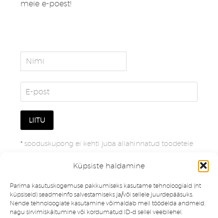
meie e-poest!
*
sooduskupong ei kehti juba allahinnatud toodetele
Küpsiste haldamine
Parima kasutuskogemuse pakkumiseks kasutame tehnoloogiaid (nt
küpsiseid) seadmeinfo salvestamiseks ja/või sellele juurdepääsuks.
Nende tehnoloogiate kasutamine võimaldab meil töödelda andmeid,
nagu sirvimiskäitumine või kordumatud ID-d sellel veebilehel.