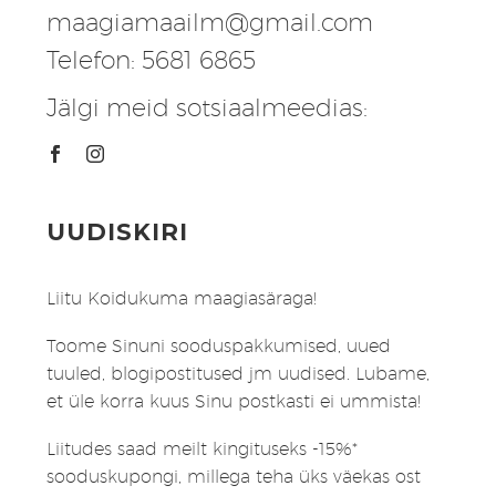
maagiamaailm@gmail.com
Telefon: 5681 6865
Jälgi meid sotsiaalmeedias:
UUDISKIRI
Liitu Koidukuma maagiasäraga!
Toome Sinuni sooduspakkumised, uued
tuuled, blogipostitused jm uudised. Lubame,
et üle korra kuus Sinu postkasti ei ummista!
Liitudes saad meilt kingituseks -15%*
sooduskupongi, millega teha üks väekas ost