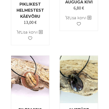
AUGUGA KIVI
PIKLIKEST
6,80
€
Algne
Praegune
HELMESTEST
hind
hind
KÄEVÕRU
Lisa korvi
oli:
on:
13,00
€
8,50 €.
6,80 €.
Lisa korvi