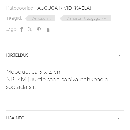
Kategooriad:
AUGUGA KIVID (KAELA)
Täägid:
Amasoniit
Amasoniit auguga kivi
Jaga:
KIRJELDUS
Mõõdud: ca 3 x 2 cm
NB. Kivi juurde saab sobiva nahkpaela
soetada
siit
LISAINFO