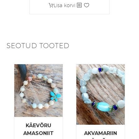
hind
hind
Lisa korvi
oli:
on:
4,50 €.
3,15 €.
SEOTUD TOOTED
KÄEVÕRU
AMASONIIT
AKVAMARIIN