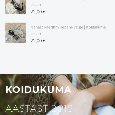
disain
22,00
€
Nahast käerihm Rebane valge | Koidukuma
disain
22,00
€
KOIDUKUMA
AASTAST 2015