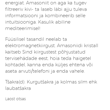
energiat. Amasoniit on aga ka tugev
filtreeriv kivi- ta laseb läbi ajju tuleva
informatsiooni ja kombineerib selle
intuitsiooniga. Kasulik abiline
mediteerimisel!
Füüsilisel tasandil neelab ta
elektromagnetkiirgust. Amasoniidi kristall
kaitseb Sind kiirgustest põhjustatud
tervisehädade eest, hoia teda haigetel
kohtadel, kanna enda küljes ehtena või
aseta arvuti/telefoni ja enda vahele.
Tšakra(d): Kurgutšakra ja kolmas silm ehk
laubatšakra
Laost otsas