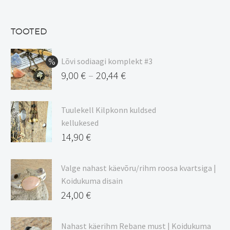
oli:
hind
13,50 €.
on:
TOOTED
11,48 €.
Lõvi sodiaagi komplekt #3
9,00
€
20,44
€
–
Hinnavahemik:
9,00 €
Tuulekell Kilpkonn kuldsed
kuni
kellukesed
20,44 €
14,90
€
Valge nahast käevõru/rihm roosa kvartsiga |
Koidukuma disain
24,00
€
Nahast käerihm Rebane must | Koidukuma