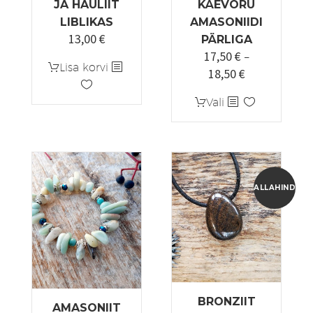
JA HAULIIT
KÄEVÕRU
LIBLIKAS
AMASONIIDI
13,00
€
PÄRLIGA
17,50
€
–
Lisa korvi
18,50
€
Hinnavahemi
17,50 €
Sellel
Vali
kuni
tootel
18,50 €
on
mitu
varianti.
Valikuid
ALLAHINDLUS
saab
teha
tootelehel.
BRONZIIT
AMASONIIT