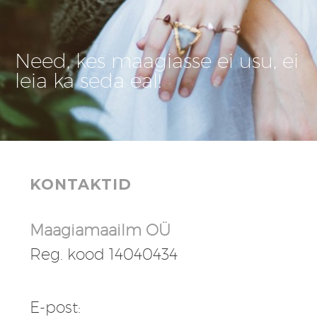
Need, kes maagiasse ei usu, ei
leia ka seda eal!
KONTAKTID
Maagiamaailm OÜ
Reg. kood 14040434
E-post: