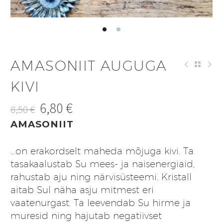
AMASONIIT AUGUGA
KIVI
6,80
€
8,50
€
Algne
Praegune
AMASONIIT
hind
hind
oli:
on:
…on erakordselt maheda mõjuga kivi. Ta
8,50 €.
6,80 €.
tasakaalustab Su mees- ja naisenergiaid,
rahustab aju ning närvisüsteemi. Kristall
aitab Sul näha asju mitmest eri
vaatenurgast. Ta leevendab Su hirme ja
muresid ning hajutab negatiivset