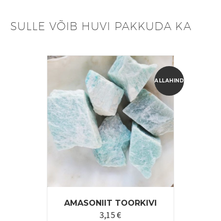
SULLE VÕIB HUVI PAKKUDA KA
ALLAHINDLUS!
AMASONIIT TOORKIVI
3,15
€
Algne
Praegune