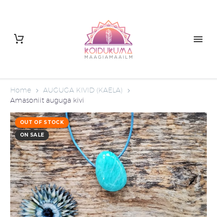
Home
AUGUGA KIVID (KAELA)
Amasoniit auguga kivi
OUT OF STOCK
ON SALE